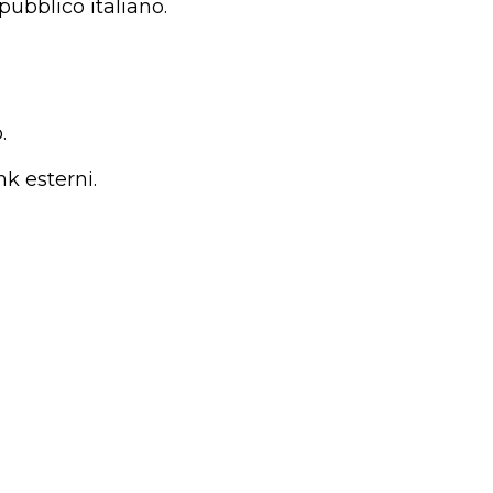
 pubblico italiano.
.
nk esterni.